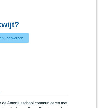
kwijt?
en voorwerpen
o
n de Antoniusschool communiceren met