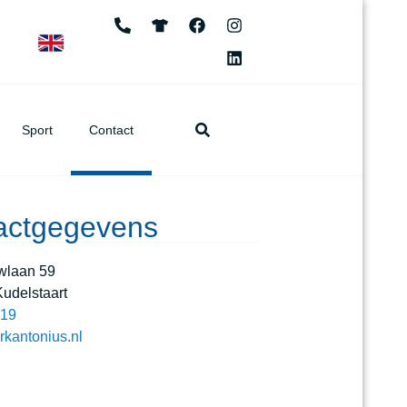
Sport
Contact
actgegevens
wlaan 59
udelstaart
819
kantonius.nl