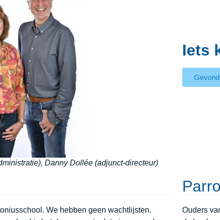
Iets 
Gevond
ministratie), Danny Dollée (adjunct-directeur)
Parr
toniusschool. We hebben geen wachtlijsten.
Ouders va