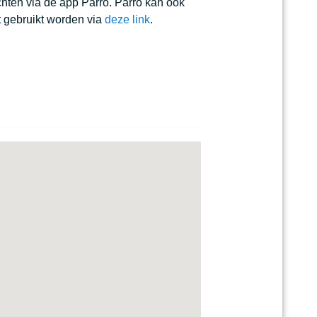
chten via de app Parro. Parro kan ook
et gebruikt worden via
deze link
.