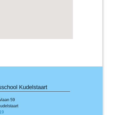
sschool Kudelstaart
laan 59
delstaart
19