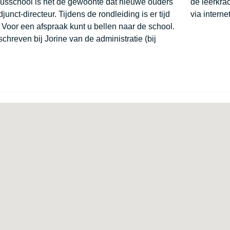
iusschool is het de gewoonte dat nieuwe ouders
de leerkra
unct-directeur. Tijdens de rondleiding is er tijd
via intern
 Voor een afspraak kunt u bellen naar de school.
hreven bij Jorine van de administratie (bij